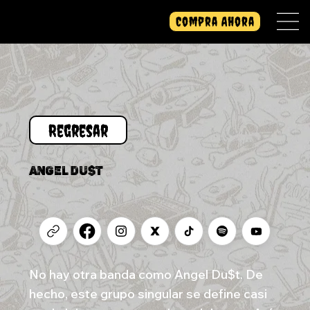
Compra Ahora
ANGEL DU$T
No hay otra banda como Angel Du$t. De
hecho, este grupo singular se define casi