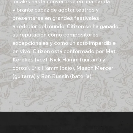
locales hasta convertirse en una banda
vibrante capaz de agotar teatros y
presentarse en grandes festivales
alrededor del mundo, Citizen se ha ganado
su reputación como compositores
excepcionales y como un acto imperdible
en vivo. Citizen está conformado por Mat
Kerekes (voz), Nick Hamm (guitarra y
coros), Eric Hamm (bajo), Mason Mercer
(guitarra) y Ben Russin (batería).