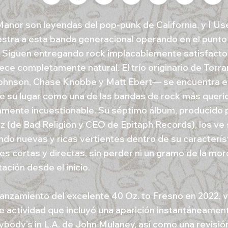
anor son leyendas del pop-punk de California, y I Us
stra a esta banda generacional operando en el punto
. Siguen entregando rock implacablemente satisfacto
ece completamente natural. El trío originario de Torra
ohnson, Chase Knobbe y Matt Ebert— se encuentra 
ue su lugar como una de las bandas de rock más queri
amente incuestionable. Su séptimo álbum, producido p
z (de Bad Religion y CEO de Epitaph Records), los ve 
ndo nuevas y ricas vertientes dentro de su caracterí
es cortas y directas, sin perder ni un gramo de la mor
ación desde el inicio.
 lanzamiento del excelente 40 Oz. to Fresno en 2022, v
e actividad que incluyó una aparición instantáneame
ybody’s in L.A. de John Mulaney, así como una revisió