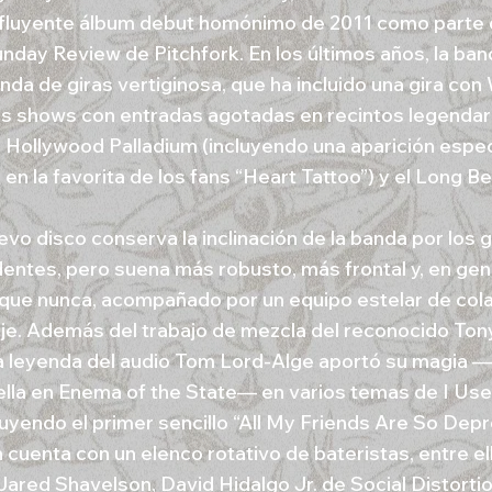
nfluyente álbum debut homónimo de 2011 como parte d
unday Review de Pitchfork. En los últimos años, la ba
nda de giras vertiginosa, que ha incluido una gira con
es shows con entradas agotadas en recintos legendari
 Hollywood Palladium (incluyendo una aparición espe
en la favorita de los fans “Heart Tattoo”) y el Long B
evo disco conserva la inclinación de la banda por los
entes, pero suena más robusto, más frontal y, en gen
que nunca, acompañado por un equipo estelar de col
aje. Además del trabajo de mezcla del reconocido Ton
la leyenda del audio Tom Lord-Alge aportó su magia 
ella en Enema of the State— en varios temas de I Use
cluyendo el primer sencillo “All My Friends Are So Dep
cuenta con un elenco rotativo de bateristas, entre ell
 Jared Shavelson, David Hidalgo Jr. de Social Distorti