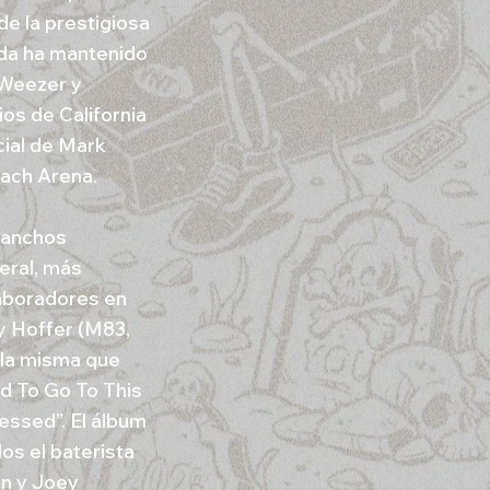
e la prestigiosa
nda ha mantenido
 Weezer y
os de California
cial de Mark
each Arena.
 ganchos
eral, más
aboradores en
y Hoffer (M83,
—la misma que
d To Go To This
ressed”. El álbum
os el baterista
on y Joey