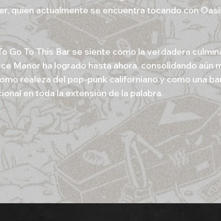
r, quien actualmente se encuentra tocando con Oasis
.
To Go To This Bar se siente como la verdadera culmin
ce Manor ha logrado hasta ahora, consolidando aún 
como realeza del pop-punk californiano y como una b
onal en toda la extensión de la palabra.