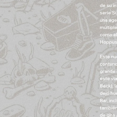
de su i
serie S
una age
múltipl
como el
Hoppus 
Este nu
contund
grande 
este vi
Beck), 
dejó hu
Bar, in
también 
de gira