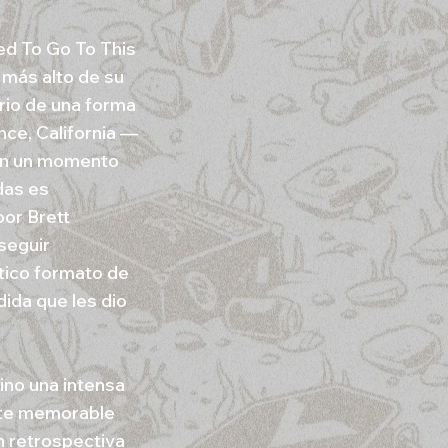
ed To Go To This
 más alto de su
rio de una forma
nce, California —
en un momento
das es
or Brett
seguir
stico formato de
dida que les dio
ino una intensa
nte memorable
n retrospectiva