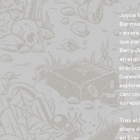
Joyce M
Bar mue
carrera
que par
Barry J
en el q
práctic
Gurewit
explora
cancion
su reput
Tras el
etapa d
en Ever