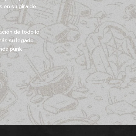
 en su gira de
ación de todo lo
más su legado
anda punk