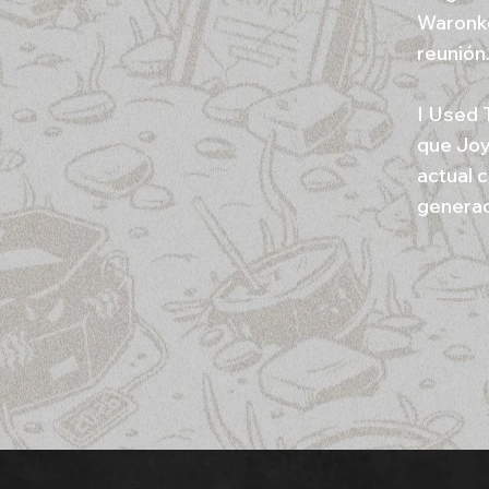
Waronke
reunión
I Used 
que Joy
actual 
generaci