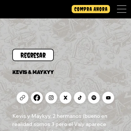
Compra Ahora
KEVIS & MAYKYY
Kevis y Maykyy, 2 hermanos (bueno en
realidad somos 3 pero el Valy aparece