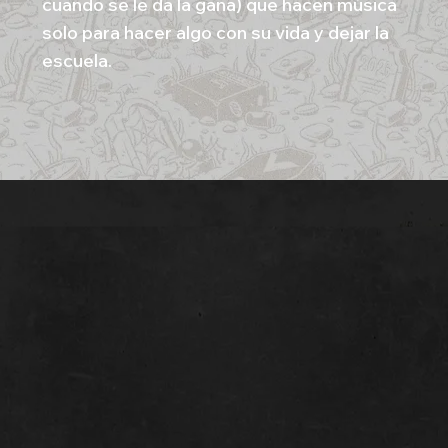
cuando se le da la gana) que hacen música
solo para hacer algo con su vida y dejar la
escuela.