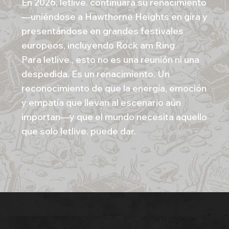
En 2026, letlive. continuará su renacimiento
—uniéndose a Hawthorne Heights en gira y
presentándose en grandes festivales
europeos, incluyendo Rock am Ring.
Para letlive., esto no es una reunión ni una
despedida. Es un renacimiento. Un
reconocimiento de que la energía, emoción
y empatía que llevan al escenario aún
importan—y que el mundo necesita aquello
que solo letlive. puede dar.