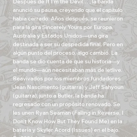
Después de If I’m the Devil… , la banda
anunció su pausa, creyendo que el capítulo
había cerrado. Años después, se reunieron
para la gira Sincerely Yours por Europa,
Australia y Estados Unidos—una gira
destinada a ser su despedida final. Pero en
algún punto del proceso, algo cambió. La
banda se dio cuenta de que su historia—y
el mundo—aún necesitaban más de letlive.
Reavivados por los miembros fundadores
Jean Nascimento (guitarra) y Jeff Sahyoun
(guitarra), junto a Butler, la banda ha
regresado con un propósito renovado. Se
les unen Ryan Seaman (Falling in Reverse, I
Don’t Know How But They Found Me) en la
batería y Skyler Acord (Issues) en el bajo.