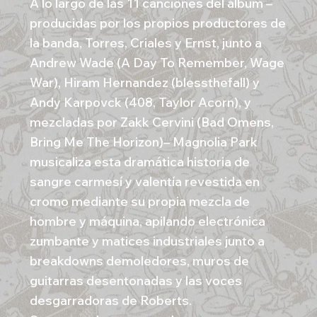
A lo largo de las 11 canciones del álbum –
producidas por los propios productores de
la banda, Torres, Criales y Ernst, junto a
Andrew Wade (A Day To Remember, Wage
War), Hiram Hernandez (blessthefall) y
Andy Karpovck (408, Taylor Acorn), y
mezcladas por Zakk Cervini (Bad Omens,
Bring Me The Horizon)– Magnolia Park
musicaliza esta dramática historia de
sangre carmesí y valentía revestida en
cromo mediante su propia mezcla de
hombre y máquina, apilando electrónica
zumbante y matices industriales junto a
breakdowns demoledores, muros de
guitarras desentonadas y las voces
desgarradoras de Roberts.