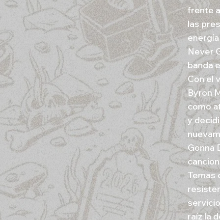
frente a
las pre
energía
Never G
banda e
Con el v
Byron M
como at
y decid
nuevame
Gonna D
cancione
Temas c
resiste
servici
raíz la