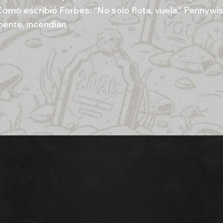
Como escribió Forbes: “No solo flota, vuela.” Pennywis
ente, incendian.