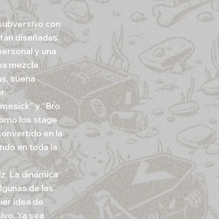
 subversivo con
están diseñadas
personal y una
una mezcla
as, suena
r.
omesick” y “Bro
como los stage
convertido en la
ndo en toda la
iz. La dinámica
lgunas de las
er idea de
vo. Ya sea