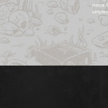
nunca. 
simplem