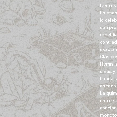
teatros 
En esen
lo cele
con pre
rebeldí
contradi
exactame
Clásico
Hymn” s
dives y
banda s
escena.
La quím
entre s
cancion
monoton