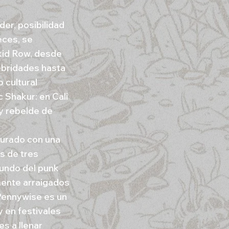
er, posibilidad
eces, se
Skid Row, desde
ebridades hasta
o cultural
 Shakur: en Cali
 y rebelde de
durado con una
s de tres
mundo del punk
mente arraigados
Pennywise es un
y en festivales
s a llenar