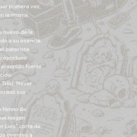
por primera vez,
on la misma
e nuevo de la
do a su esencia.
el baterista
to oportuno
el sonido fuerte
ucido
Trio), Never
cribió sus
o himno de
que niegan
n Lies” corta de
los oyentes a