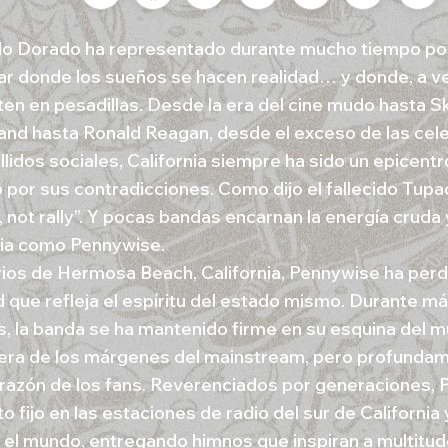
do Dorado ha representado durante mucho tiempo pod
gar donde los sueños se hacen realidad… y donde, a v
ten en pesadillas. Desde la era del cine mudo hasta 
and hasta Ronald Reagan, desde el exceso de las cel
llidos sociales, California siempre ha sido un epicentr
 por sus contradicciones. Como dijo el fallecido Tupac
, not rally”. Y pocas bandas encarnan la energía cruda
nia como Pennywise.
rios de Hermosa Beach, California, Pennywise ha per
d que refleja el espíritu del estado mismo. Durante má
, la banda se ha mantenido firme en su esquina del 
uera de los márgenes del mainstream, pero profunda
orazón de los fans. Reverenciados por generaciones, 
 fijo en las estaciones de radio del sur de California 
 el mundo, entregando himnos que inspiran a multitude