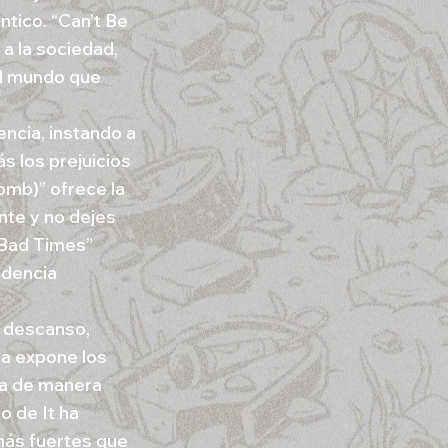
ntico. “Can’t Be
a la sociedad,
el mundo que
encia, instando a
s los prejuicios
omb)” ofrece la
nte y no dejes
 Bad Times”
ndencia
 descanso,
ca expone los
da de manera
o de It ha
más fuertes que