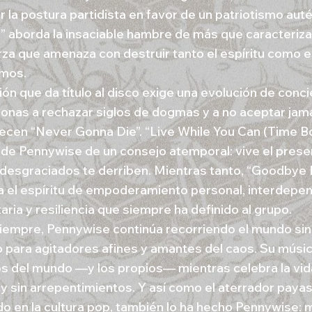
 la postura partidista en favor de un patriotismo auté
” aborda la insaciable hambre de más que caracteriza 
rza que amenaza con destruir tanto el espíritu como 
mos.
ón que da título al disco exige una evolución de conci
sonas a rechazar siglos de dogmas y a no aceptar jamá
ecen “Never Gonna Die”. “Live While You Can (Time B
 de Pennywise de un consejo atemporal: vive el prese
 desgraciados te derriben. Mientras tanto, “Goodbye
a el espíritu de empoderamiento personal, interdepe
ria y resiliencia que siempre ha definido al grupo.
empre, Pennywise continúa recorriendo el mundo sin
 para agitadores afines y amantes del caos. Su músi
s del mundo —y los propios— mientras celebra la vi
 y sin arrepentimientos. Y así como el aterrador payas
do en la cultura pop, también lo ha hecho Pennywise: 