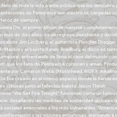
 fans de toda la vida o ante público que los descubre 
sentaciones de Pennywise son eléctricas, cargadas c
 feroz de siempre.
onna Die, el primer álbum de material completament
n más de diez años, es un regreso desafiante y decidi
ocalista Jim Lindberg, el guitarrista Fletcher Dragge, 
cMackin y el bajista Randy Bradbury, el disco es tan
emporal, enfrentando de lleno el caos del mundo con 
ido que los fans de Pennywise conocen y aman. Prod
nte por Cameron Webb (Motörhead, NOFX, Alkaline 
ie fue creado en el mismo espacio donde la banda es
s clásicas junto al fallecido bajista Jason Thirsk.
omo “We Set Fire Tonight” funcionan como un furios
ncia, desafiando las medidas de austeridad globales 
os sociales esenciales a los más vulnerables. “America
 desinformación y las visiones engañosas, alentando a 