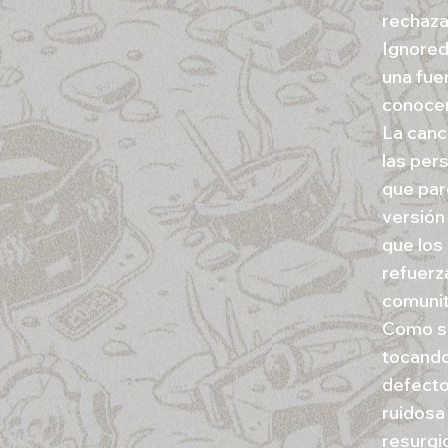
rechazar
Ignored
una fue
conoce
La canci
las per
que par
versión
que los
refuerz
comunita
Como si
tocando
defecto
ruidosa
resurgi