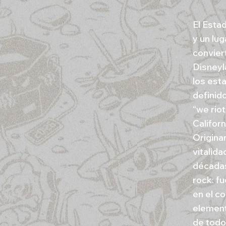
El Esta
y un lu
convier
Disneyl
los esta
definido
“we riot
Califor
Origina
vitalida
décadas
rock: f
en el c
elemento
de todo