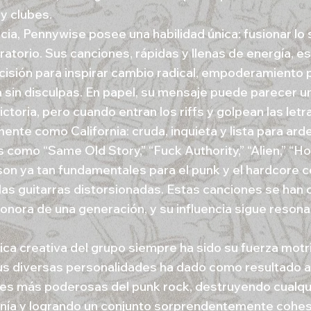
y clubes.
cia, Pennywise posee una habilidad única: fusionar lo
bratorio. Sus canciones, rápidas y llenas de energía, 
cisión para inspirar cambio radical, empoderamiento 
a sin disculpas. En papel, su mensaje puede parecer 
ctoria, pero cuando entran los riffs y golpean las letr
nte como California: cruda, inquieta y lista para arde
s como “Same Old Story,” “Fuck Authority,” “Alien,” “H
on ya tan fundamentales para el punk y el hardcore 
 las guitarras distorsionadas. Estas canciones se han 
onora de una generación, y su influencia sigue resona
ica creativa del grupo siempre ha sido su fuerza motr
us diversas personalidades ha dado como resultado a
es más poderosas del punk rock, destruyendo cualqui
ía y logrando un conjunto sorprendentemente cohesi