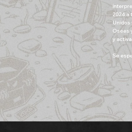
interpr
2024 a 
Unidos 
Osees y
y activa
Se espe