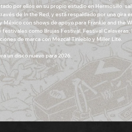
etado por ellos en su propio estudio en Hermosillo, sa
través de In the Red, y está respaldado por una gira 
y México con shows de apoyo para Frankie and the Wi
 festivales como Brujas Festival, Festival Calaveras,
ciones de marca con Mezcal Tinieblo y Miller Lite.
ra un disco nuevo para 2026.