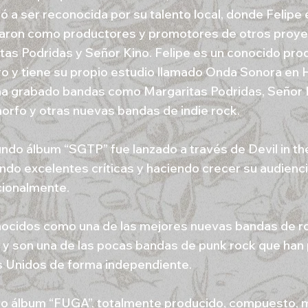
 a ser reconocida por su talento local, donde Felipe 
aron como productores y promotores de otros proy
tas Podridas y Señor Kino. Felipe es un conocido pro
ro y tiene su propio estudio llamado Onda Sonora en 
a grabado bandas como Margaritas Podridas, Señor 
rfo y otras nuevas bandas de indie rock.
ndo álbum “SGTP” fue lanzado a través de Devil in t
ndo excelentes críticas y haciendo crecer su audienc
cionalmente.
ocidos como una de las mejores nuevas bandas de roc
 y son una de las pocas bandas de punk rock que han 
 Unidos de forma independiente.
o álbum “FUGA”, totalmente producido, compuesto, 