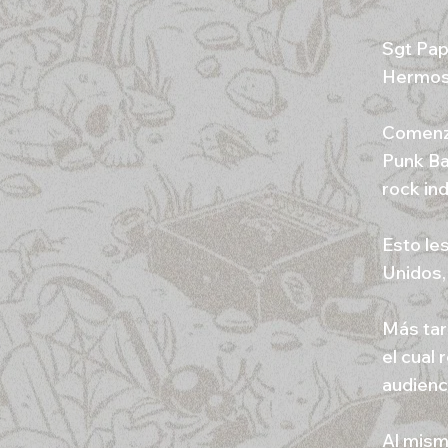
Sgt Pap
Hermosi
Comenza
Punk Ba
rock in
Esto le
Unidos, 
Más tar
el cual
audienc
Al mism