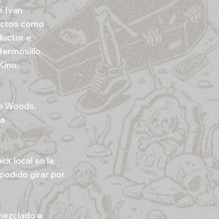
e Ivan
ectos como
ductor e
Hermosillo,
Kino,
he Woods,
ia
k local en la
podido girar por
mezclado e