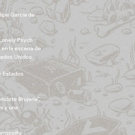
lipe Garcia de
Lonely Psych
 en la escena de
tados Unidos.
y Estados
ciste Brujería”,
es y una
ermosillo