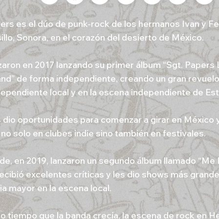
ers es el dúo de punk-rock de los hermanos Ivan y Fe
llo, Sonora, en el corazón del desierto de México.
ron en 2017 lanzando su primer álbum “Sgt. Papers 
nd” de forma independiente, creando un gran revuelo
dependiente local y en la escena independiente de Es
s dio oportunidades para comenzar a girar en México 
no solo en clubes indie sino también en festivales.
de, en 2019, lanzaron un segundo álbum llamado “Me Hi
 recibió excelentes críticas y les dio shows más grand
ia mayor en la escena local.
o tiempo que la banda crecía, la escena de rock en H