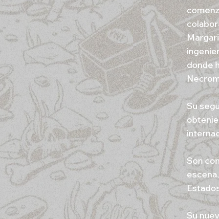
comenzó
colabor
Margari
ingenie
donde h
Necromo
Su segu
obtenie
interna
Son con
escena,
Estados
Su nuev