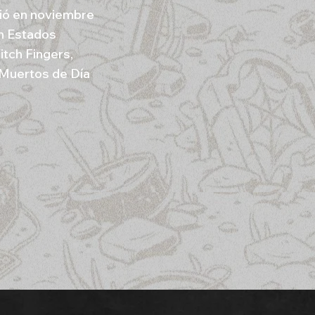
lió en noviembre
en Estados
tch Fingers,
 Muertos de Día