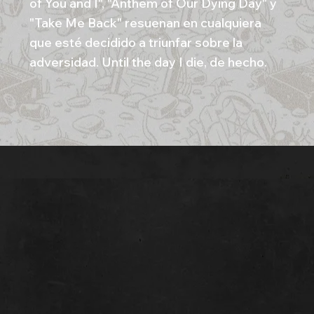
of You and I", "Anthem of Our Dying Day" y
"Take Me Back" resuenan en cualquiera
que esté decidido a triunfar sobre la
adversidad. Until the day I die, de hecho.