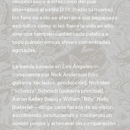
idiosincrásico e infeccioso del pop
alternativo al estilo D.I.Y. (hazlo tú mismo),
los fans no solo se aferran a sus pegajosos
estribillos como si les fuera la vida en ello,
sino que también cantan cada palabra a
todo pulmón en sus shows con entradas
agotadas.
La banda basada en Los Ángeles —
compuesta por Nick Anderson [voz,
guitarra, teclados, producción], Nicholas
“Schmizz” Schmidt [guitarra principal],
Aaron Kelley [bajo] y William “Billy” Nally
[batería]— dirige cada faceta de su visión,
escribiendo, produciendo y cocinando un
sonido propio y artesanal sin comparación.