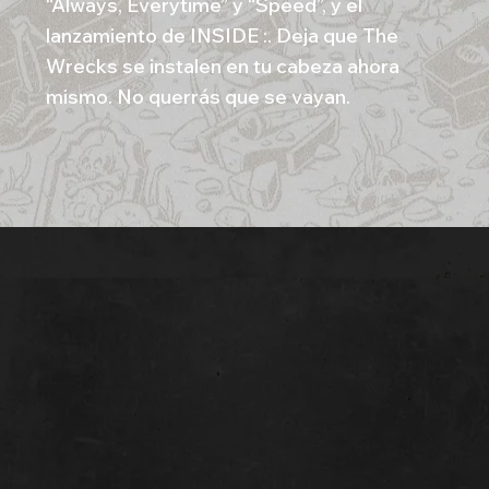
“Always, Everytime” y “Speed”, y el
lanzamiento de INSIDE :. Deja que The
Wrecks se instalen en tu cabeza ahora
mismo. No querrás que se vayan.