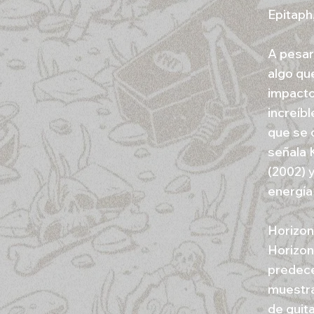
Epitaph,
A pesar
algo que
impacto 
increíbl
que se 
señala 
(2002) 
energía
Horizon
Horizon
predece
muestra
de guit