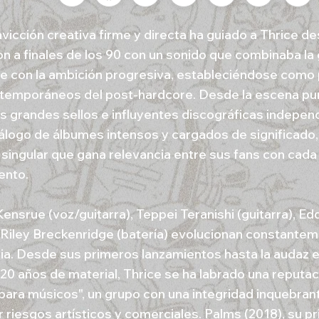
vicción creativa firme y directa ha guiado a Thrice d
on a finales de los 90 con un sonido que combinaba la 
e con la ambición progresiva, estableciéndose como 
temporáneos del post-hardcore. Desde la escena p
os grandes sellos e influyentes discográficas independ
tálogo de álbumes intensos y cargados de significado,
 singular que gana relevancia entre sus fans con cad
ento.
Kensrue (voz/guitarra), Teppei Teranishi (guitarra), E
y Riley Breckenridge (batería) evolucionan constante
ia. Desde sus primeros lanzamientos hasta la audaz 
20 años de material, Thrice se ha labrado una reputa
para músicos", un grupo con una integridad inquebran
r riesgos artísticos y comerciales. Palms (2018), su p