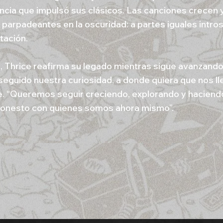
ncia que impulsó sus clásicos. Las canciones crecen 
 parpadeantes en la oscuridad: a partes iguales intro
tación.
, Thrice reafirma su legado mientras sigue avanzand
eguido nuestra curiosidad, a donde quiera que nos lle
. “Queremos seguir creciendo, explorando y haciend
honesto con quienes somos ahora mismo”.