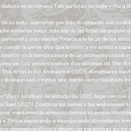
 debutó en el número 1 de las listas de Indie y Hard R
 de su éxito, nunca han perdido la conexión con su div
 se entiende mejor más allá de las listas de popularid
personal y una relación forjada a lo largo de los años
e cuando la gente dice que la música les ayudó a supera
convirtió en la banda sonora de un momento crucial en
Kensrue. Los aniversarios de dos décadas de The Illu
y The Artist in the Ambulance (2003) alimentaron inev
 y la seguridad creativa que dieron como resultado H
s/West, su álbum de estudio de 2025, llega como el
s/East (2021). Continúa los temas y las ambiciones s
sor, manteniendo al mismo tiempo su propia identida
 a Thrice explorando e incorporando atmósferas inm
arra cinematográficos y dinámicas expansivas sin sacri