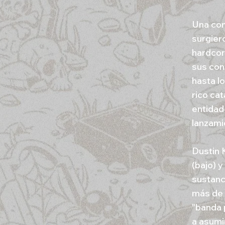
Una con
surgier
hardcor
sus con
hasta l
rico ca
entidad
lanzami
Dustin 
(bajo) 
sustanc
más de 
"banda 
a asumi