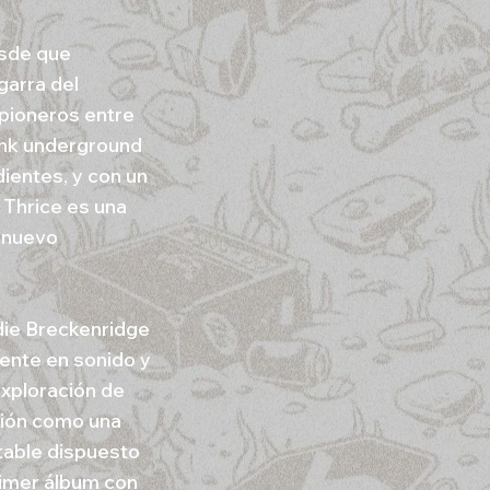
esde que
garra del
pioneros entre
unk underground
ientes, y con un
 Thrice es una
a nuevo
ddie Breckenridge
mente en sonido y
exploración de
ción como una
table dispuesto
rimer álbum con