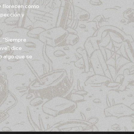
y florecen como
spección y
o. “Siempre
ve”, dice
o algo que se