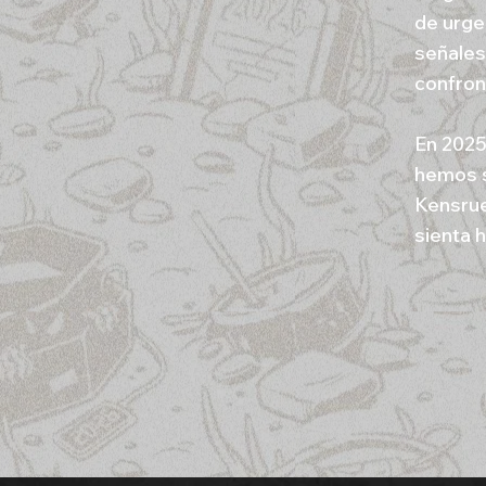
de urge
señales
confron
En 2025
hemos s
Kensrue
sienta 