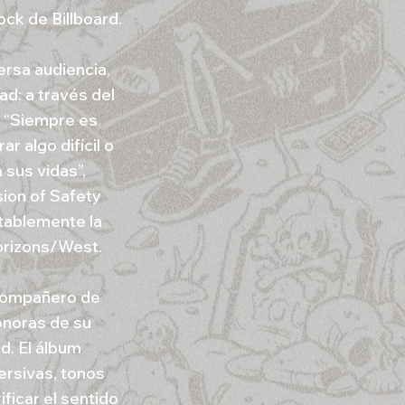
ock de Billboard.
ersa audiencia,
ad: a través del
. “Siempre es
r algo difícil o
 sus vidas”,
sion of Safety
itablemente la
orizons/West.
 compañero de
onoras de su
d. El álbum
ersivas, tonos
ficar el sentido