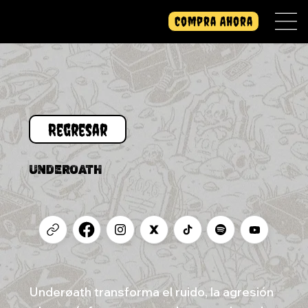
Compra Ahora
UNDEROATH
Underøath transforma el ruido, la agresión